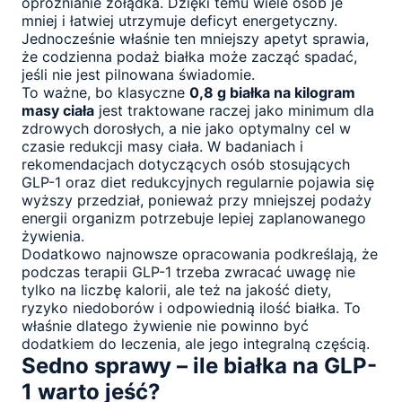
opróżnianie żołądka. Dzięki temu wiele osób je
mniej i łatwiej utrzymuje deficyt energetyczny.
Jednocześnie właśnie ten mniejszy apetyt sprawia,
że codzienna podaż białka może zacząć spadać,
jeśli nie jest pilnowana świadomie.
To ważne, bo klasyczne
0,8 g białka na kilogram
masy ciała
jest traktowane raczej jako minimum dla
zdrowych dorosłych, a nie jako optymalny cel w
czasie redukcji masy ciała. W badaniach i
rekomendacjach dotyczących osób stosujących
GLP-1 oraz diet redukcyjnych regularnie pojawia się
wyższy przedział, ponieważ przy mniejszej podaży
energii organizm potrzebuje lepiej zaplanowanego
żywienia.
Dodatkowo najnowsze opracowania podkreślają, że
podczas terapii GLP-1 trzeba zwracać uwagę nie
tylko na liczbę kalorii, ale też na jakość diety,
ryzyko niedoborów i odpowiednią ilość białka. To
właśnie dlatego żywienie nie powinno być
dodatkiem do leczenia, ale jego integralną częścią.
Sedno sprawy – ile białka na GLP-
1 warto jeść?