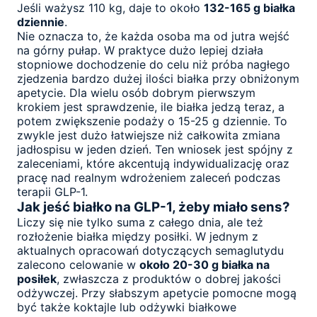
Jeśli ważysz 110 kg, daje to około
132-165 g białka
dziennie
.
Nie oznacza to, że każda osoba ma od jutra wejść
na górny pułap. W praktyce dużo lepiej działa
stopniowe dochodzenie do celu niż próba nagłego
zjedzenia bardzo dużej ilości białka przy obniżonym
apetycie. Dla wielu osób dobrym pierwszym
krokiem jest sprawdzenie, ile białka jedzą teraz, a
potem zwiększenie podaży o 15-25 g dziennie. To
zwykle jest dużo łatwiejsze niż całkowita zmiana
jadłospisu w jeden dzień. Ten wniosek jest spójny z
zaleceniami, które akcentują indywidualizację oraz
pracę nad realnym wdrożeniem zaleceń podczas
terapii GLP-1.
Jak jeść białko na GLP-1, żeby miało sens?
Liczy się nie tylko suma z całego dnia, ale też
rozłożenie białka między posiłki. W jednym z
aktualnych opracowań dotyczących semaglutydu
zalecono celowanie w
około 20-30 g białka na
posiłek
, zwłaszcza z produktów o dobrej jakości
odżywczej. Przy słabszym apetycie pomocne mogą
być także koktajle lub odżywki białkowe