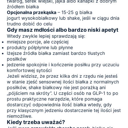
twaróg, serek wiejski, jajka albo kanapki z dobrym
źródłem białka
Opcjonalna przekąska
– 15-25 g białka
jogurt wysokobiałkowy lub shake, jeśli w ciągu dnia
trudno dobić do celu
Gdy masz mdłości albo bardzo niski apetyt
Wtedy zwykle lepiej sprawdzają się:
mniejsze porcje, ale częściej
produkty półpłynne lub płynne
lżejsze źródła białka zamiast bardzo tłustych
posiłków
jedzenie spokojnie i kończenie posiłku przy uczuciu
komfortowej sytości
Jeżeli widzisz, że przez kilka dni z rzędu nie jesteś
w stanie zjeść sensownej ilości białka z normalnych
posiłków, shake białkowy nie jest porażką ani
„pójściem na skróty”. U części osób na GLP-1 to po
prostu praktyczne narzędzie, które pomaga
dostarczyć odpowiednia ilość białka wtedy, gdy
przy klasycznym jedzeniu dostarczenie tej ilości jest
niemożliwe.
Kiedy trzeba uważać?