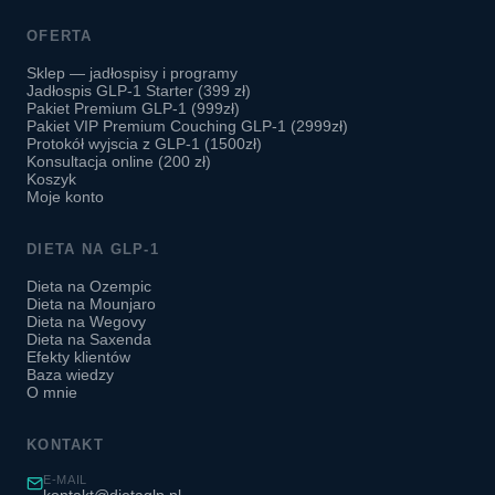
OFERTA
Sklep — jadłospisy i programy
Jadłospis GLP-1 Starter (399 zł)
Pakiet Premium GLP-1 (999zł)
Pakiet VIP Premium Couching GLP-1 (2999zł)
Protokół wyjscia z GLP-1 (1500zł)
Konsultacja online (200 zł)
Koszyk
Moje konto
DIETA NA GLP-1
Dieta na Ozempic
Dieta na Mounjaro
Dieta na Wegovy
Dieta na Saxenda
Efekty klientów
Baza wiedzy
O mnie
KONTAKT
E-MAIL
kontakt@dietaglp.pl