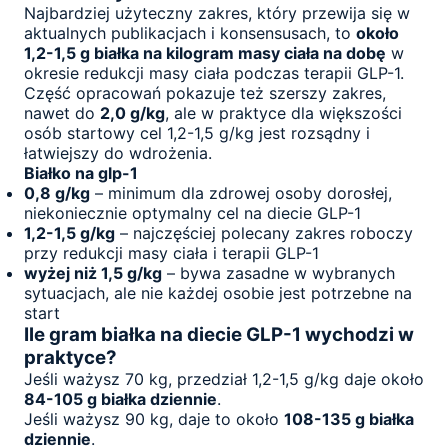
Najbardziej użyteczny zakres, który przewija się w
aktualnych publikacjach i konsensusach, to
około
1,2-1,5 g białka na kilogram masy ciała na dobę
w
okresie redukcji masy ciała podczas terapii GLP-1.
Część opracowań pokazuje też szerszy zakres,
nawet do
2,0 g/kg
, ale w praktyce dla większości
osób startowy cel 1,2-1,5 g/kg jest rozsądny i
łatwiejszy do wdrożenia.
Białko na glp-1
0,8 g/kg
– minimum dla zdrowej osoby dorosłej,
niekoniecznie optymalny cel na diecie GLP-1
1,2-1,5 g/kg
– najczęściej polecany zakres roboczy
przy redukcji masy ciała i terapii GLP-1
wyżej niż 1,5 g/kg
– bywa zasadne w wybranych
sytuacjach, ale nie każdej osobie jest potrzebne na
start
Ile gram białka na diecie GLP-1 wychodzi w
praktyce?
Jeśli ważysz 70 kg, przedział 1,2-1,5 g/kg daje około
84-105 g białka dziennie
.
Jeśli ważysz 90 kg, daje to około
108-135 g białka
dziennie
.