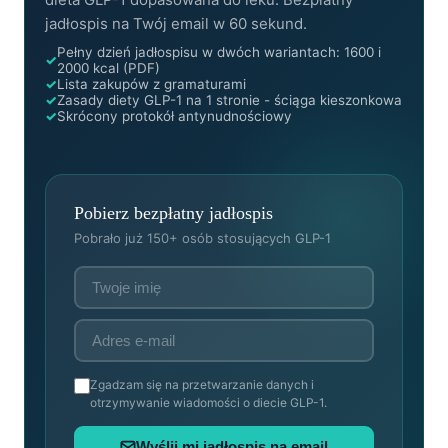
jadłospis na Twój email w 60 sekund.
Pełny dzień jadłospisu w dwóch wariantach: 1600 i
2000 kcal (PDF)
Lista zakupów z gramaturami
Zasady diety GLP-1 na 1 stronie - ściąga kieszonkowa
Skrócony protokół antynudnościowy
Pobierz bezpłatny jadłospis
Pobrało już 150+ osób stosujących GLP-1
Zgadzam się na przetwarzanie danych i
otrzymywanie wiadomości o diecie GLP-1.
Wyślij mi jadłospis na email