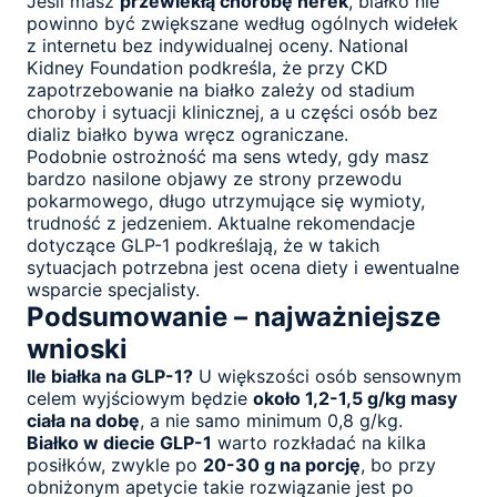
Jeśli masz
przewlekłą chorobę nerek
, białko nie
powinno być zwiększane według ogólnych widełek
z internetu bez indywidualnej oceny. National
Kidney Foundation podkreśla, że przy CKD
zapotrzebowanie na białko zależy od stadium
choroby i sytuacji klinicznej, a u części osób bez
dializ białko bywa wręcz ograniczane.
Podobnie ostrożność ma sens wtedy, gdy masz
bardzo nasilone objawy ze strony przewodu
pokarmowego, długo utrzymujące się wymioty,
trudność z jedzeniem. Aktualne rekomendacje
dotyczące GLP-1 podkreślają, że w takich
sytuacjach potrzebna jest ocena diety i ewentualne
wsparcie specjalisty.
Podsumowanie – najważniejsze
wnioski
Ile białka na GLP-1?
U większości osób sensownym
celem wyjściowym będzie
około 1,2-1,5 g/kg masy
ciała na dobę
, a nie samo minimum 0,8 g/kg.
Białko w diecie GLP-1
warto rozkładać na kilka
posiłków, zwykle po
20-30 g na porcję
, bo przy
obniżonym apetycie takie rozwiązanie jest po