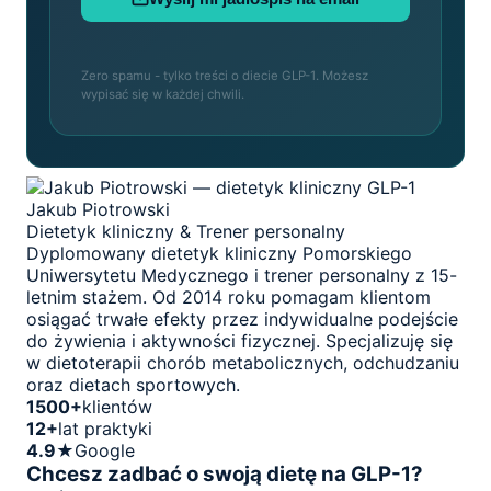
Zero spamu - tylko treści o diecie GLP-1. Możesz
wypisać się w każdej chwili.
Jakub Piotrowski
Dietetyk kliniczny & Trener personalny
Dyplomowany dietetyk kliniczny Pomorskiego
Uniwersytetu Medycznego i trener personalny z 15-
letnim stażem. Od 2014 roku pomagam klientom
osiągać trwałe efekty przez indywidualne podejście
do żywienia i aktywności fizycznej. Specjalizuję się
w dietoterapii chorób metabolicznych, odchudzaniu
oraz dietach sportowych.
1500+
klientów
12+
lat praktyki
4.9★
Google
Chcesz zadbać o swoją dietę na GLP-1?