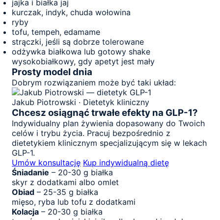
jajka i białka jaj
kurczak, indyk, chuda wołowina
ryby
tofu, tempeh, edamame
strączki, jeśli są dobrze tolerowane
odżywka białkowa lub gotowy shake
wysokobiałkowy, gdy apetyt jest mały
Prosty model dnia
Dobrym rozwiązaniem może być taki układ:
Jakub Piotrowski · Dietetyk kliniczny
Chcesz osiągnąć trwałe efekty na GLP-1?
Indywidualny plan żywienia dopasowany do Twoich
celów i trybu życia. Pracuj bezpośrednio z
dietetykiem klinicznym specjalizującym się w lekach
GLP-1.
Umów konsultację
Kup indywidualną dietę
Śniadanie
– 20-30 g białka
skyr z dodatkami albo omlet
Obiad
– 25-35 g białka
mięso, ryba lub tofu z dodatkami
Kolacja
– 20-30 g białka