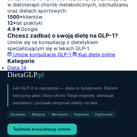
w dietoterapii chorób metabolicznych, odchudzaniu
oraz dietach sportowych.
1500+
klientów
12+
lat praktyki
4.9★
Google
Chcesz zadbać o swoją dietę na GLP-1?
Umów się na konsultację z dietetykiem
specjalizującym się w lekach GLP-1.
Umów konsultację GLP-1
Kup dietę online
Kategorie
Dieta
14
DietaGLP
.pl
Lek GLP-1 to narzędzie — dieta to fundament. Razem
tworzymy plan, który chroni Twoje mięśnie, eliminuje
niedobory i pozwala utrzymać efekty na lata.
Ozempic
Wegovy
Mounjaro
Saxenda
Zepbound
Umów konsultację online