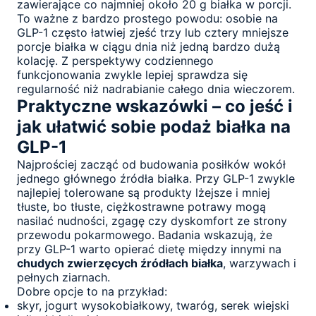
zawierające co najmniej około 20 g białka w porcji.
To ważne z bardzo prostego powodu: osobie na
GLP-1 często łatwiej zjeść trzy lub cztery mniejsze
porcje białka w ciągu dnia niż jedną bardzo dużą
kolację. Z perspektywy codziennego
funkcjonowania zwykle lepiej sprawdza się
regularność niż nadrabianie całego dnia wieczorem.
Praktyczne wskazówki – co jeść i
jak ułatwić sobie podaż białka na
GLP-1
Najprościej zacząć od budowania posiłków wokół
jednego głównego źródła białka. Przy GLP-1 zwykle
najlepiej tolerowane są produkty lżejsze i mniej
tłuste, bo tłuste, ciężkostrawne potrawy mogą
nasilać nudności, zgagę czy dyskomfort ze strony
przewodu pokarmowego. Badania wskazują, że
przy GLP-1 warto opierać dietę między innymi na
chudych zwierzęcych źródłach białka
, warzywach i
pełnych ziarnach.
Dobre opcje to na przykład:
skyr, jogurt wysokobiałkowy, twaróg, serek wiejski