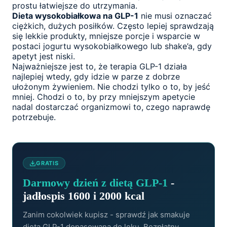
prostu łatwiejsze do utrzymania.
Dieta wysokobiałkowa na GLP-1
nie musi oznaczać
ciężkich, dużych posiłków. Często lepiej sprawdzają
się lekkie produkty, mniejsze porcje i wsparcie w
postaci jogurtu wysokobiałkowego lub shake’a, gdy
apetyt jest niski.
Najważniejsze jest to, że terapia GLP-1 działa
najlepiej wtedy, gdy idzie w parze z dobrze
ułożonym żywieniem. Nie chodzi tylko o to, by jeść
mniej. Chodzi o to, by przy mniejszym apetycie
nadal dostarczać organizmowi to, czego naprawdę
potrzebuje.
GRATIS
Darmowy dzień z dietą GLP-1
-
jadłospis 1600 i 2000 kcal
Zanim cokolwiek kupisz - sprawdź jak smakuje
dieta GLP-1 dopasowana do leku. Bezpłatny