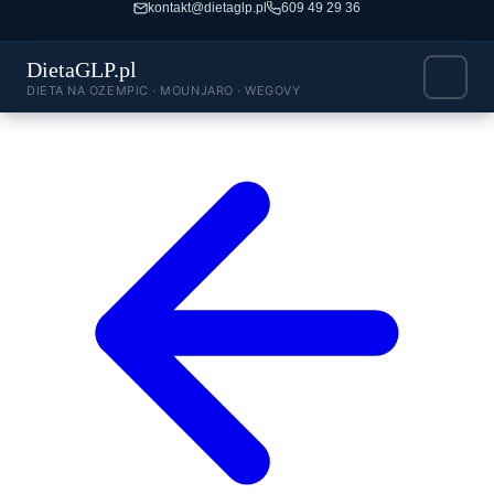
kontakt@dietaglp.pl
609 49 29 36
DietaGLP.pl
DIETA NA OZEMPIC · MOUNJARO · WEGOVY