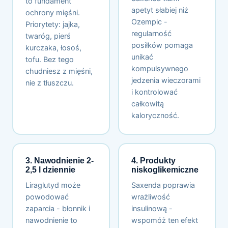
to fundament
apetyt słabiej niż
ochrony mięśni.
Ozempic -
Priorytety: jajka,
regularność
twaróg, pierś
posiłków pomaga
kurczaka, łosoś,
unikać
tofu. Bez tego
kompulsywnego
chudniesz z mięśni,
jedzenia wieczorami
nie z tłuszczu.
i kontrolować
całkowitą
kaloryczność.
3. Nawodnienie 2-
4. Produkty
2,5 l dziennie
niskoglikemiczne
Liraglutyd może
Saxenda poprawia
powodować
wrażliwość
zaparcia - błonnik i
insulinową -
nawodnienie to
wspomóż ten efekt