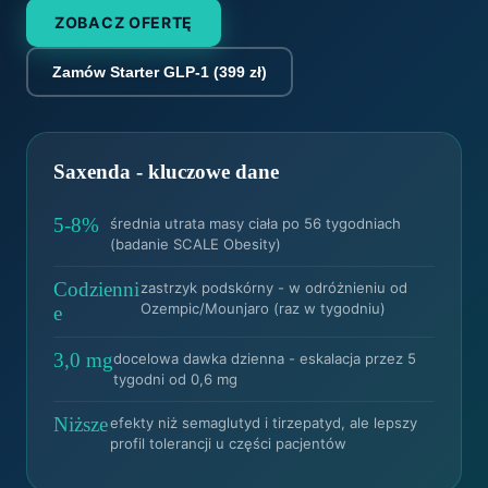
ZOBACZ OFERTĘ
Zamów Starter GLP-1 (399 zł)
Saxenda - kluczowe dane
5-8%
średnia utrata masy ciała po 56 tygodniach
(badanie SCALE Obesity)
Codzienni
zastrzyk podskórny - w odróżnieniu od
Ozempic/Mounjaro (raz w tygodniu)
e
3,0 mg
docelowa dawka dzienna - eskalacja przez 5
tygodni od 0,6 mg
Niższe
efekty niż semaglutyd i tirzepatyd, ale lepszy
profil tolerancji u części pacjentów