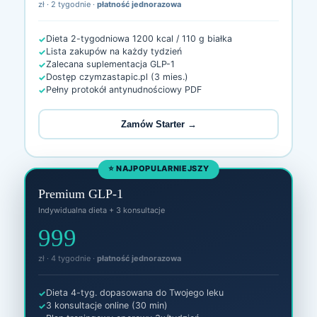
zł · 2 tygodnie ·
płatność jednorazowa
Dieta 2-tygodniowa 1200 kcal / 110 g białka
Lista zakupów na każdy tydzień
Zalecana suplementacja GLP-1
Dostęp czymzastapic.pl (3 mies.)
Pełny protokół antynudnościowy PDF
Zamów Starter →
⭐ NAJPOPULARNIEJSZY
Premium GLP-1
Indywidualna dieta + 3 konsultacje
999
zł · 4 tygodnie ·
płatność jednorazowa
Dieta 4-tyg. dopasowana do Twojego leku
3 konsultacje online (30 min)