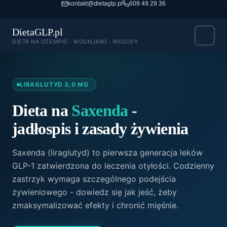
kontakt@dietaglp.pl
609 49 29 36
DietaGLP.pl
DIETA NA OZEMPIC · MOUNJARO · WEGOVY
LIRAGLUTYD 3,0 MG
Dieta na
Saxenda
-
jadłospis i zasady żywienia
Saxenda (liraglutyd) to pierwsza generacja leków
GLP-1 zatwierdzona do leczenia otyłości. Codzienny
zastrzyk wymaga szczególnego podejścia
żywieniowego - dowiedz się jak jeść, żeby
zmaksymalizować efekty i chronić mięśnie.