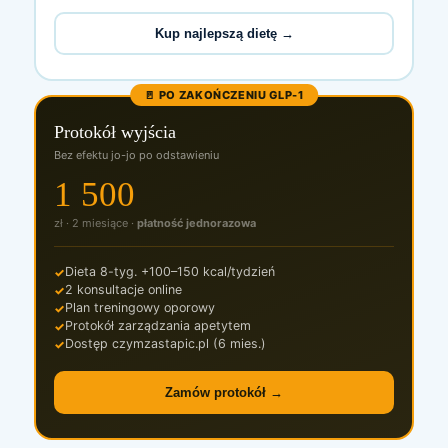
Kup najlepszą dietę →
🚪 PO ZAKOŃCZENIU GLP-1
Protokół wyjścia
Bez efektu jo-jo po odstawieniu
1 500
zł · 2 miesiące ·
płatność jednorazowa
Dieta 8-tyg. +100–150 kcal/tydzień
2 konsultacje online
Plan treningowy oporowy
Protokół zarządzania apetytem
Dostęp czymzastapic.pl (6 mies.)
Zamów protokół →