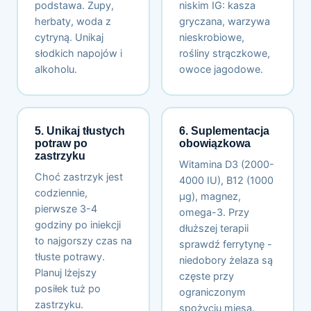
podstawa. Zupy,
niskim IG: kasza
herbaty, woda z
gryczana, warzywa
cytryną. Unikaj
nieskrobiowe,
słodkich napojów i
rośliny strączkowe,
alkoholu.
owoce jagodowe.
5. Unikaj tłustych
6. Suplementacja
potraw po
obowiązkowa
zastrzyku
Witamina D3 (2000-
Choć zastrzyk jest
4000 IU), B12 (1000
codziennie,
µg), magnez,
pierwsze 3-4
omega-3. Przy
godziny po iniekcji
dłuższej terapii
to najgorszy czas na
sprawdź ferrytynę -
tłuste potrawy.
niedobory żelaza są
Planuj lżejszy
częste przy
posiłek tuż po
ograniczonym
zastrzyku.
spożyciu mięsa.