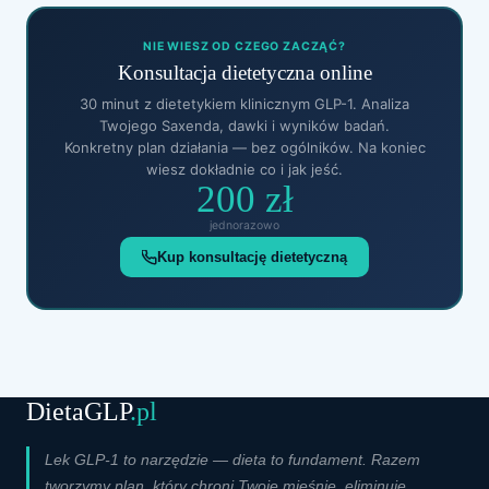
NIE WIESZ OD CZEGO ZACZĄĆ?
Konsultacja dietetyczna online
30 minut z dietetykiem klinicznym GLP-1. Analiza
Twojego Saxenda, dawki i wyników badań.
Konkretny plan działania — bez ogólników. Na koniec
wiesz dokładnie co i jak jeść.
200 zł
jednorazowo
Kup konsultację dietetyczną
DietaGLP
.pl
Lek GLP-1 to narzędzie — dieta to fundament. Razem
tworzymy plan, który chroni Twoje mięśnie, eliminuje