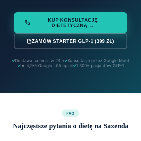
KUP KONSULTACJĘ
DIETETYCZNĄ →
ZAMÓW STARTER GLP-1 (399 ZŁ)
Dostawa na email w 24 h
Konsultacje przez Google Meet
★ 4,9/5 Google · 55 opinii
1 500+ pacjentów GLP-1
FAQ
Najczęstsze pytania o dietę na Saxenda