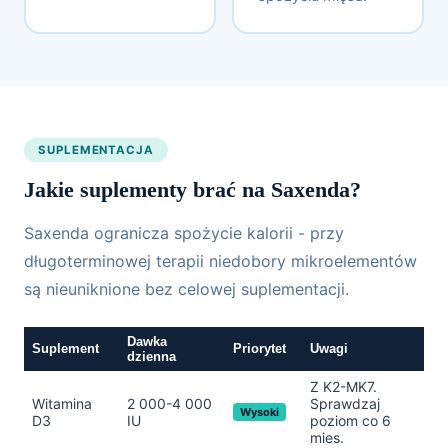
SUPLEMENTACJA
Jakie suplementy brać na Saxenda?
Saxenda ogranicza spożycie kalorii - przy
długoterminowej terapii niedobory mikroelementów
są nieuniknione bez celowej suplementacji.
Dawka
Suplement
Priorytet
Uwagi
dzienna
Z K2-MK7.
Witamina
2 000-4 000
Sprawdzaj
Wysoki
D3
IU
poziom co 6
mies.