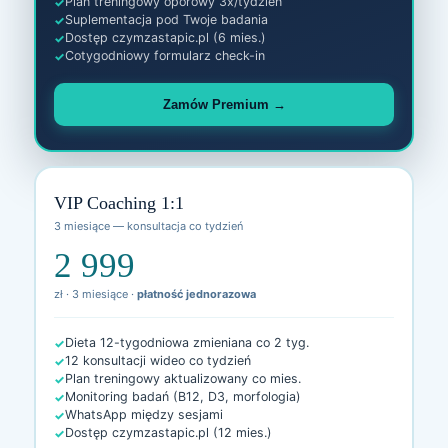
Plan treningowy oporowy 3x/tydzień
Suplementacja pod Twoje badania
Dostęp czymzastapic.pl (6 mies.)
Cotygodniowy formularz check-in
Zamów Premium →
VIP Coaching 1:1
3 miesiące — konsultacja co tydzień
2 999
zł · 3 miesiące ·
płatność jednorazowa
Dieta 12-tygodniowa zmieniana co 2 tyg.
12 konsultacji wideo co tydzień
Plan treningowy aktualizowany co mies.
Monitoring badań (B12, D3, morfologia)
WhatsApp między sesjami
Dostęp czymzastapic.pl (12 mies.)