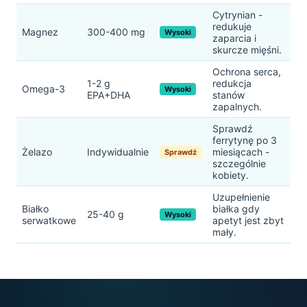
Cytrynian -
redukuje
Magnez
300-400 mg
Wysoki
zaparcia i
skurcze mięśni.
Ochrona serca,
1-2 g
redukcja
Omega-3
Wysoki
EPA+DHA
stanów
zapalnych.
Sprawdź
ferrytynę po 3
Żelazo
Indywidualnie
miesiącach -
Sprawdź
szczególnie
kobiety.
Uzupełnienie
Białko
białka gdy
25-40 g
Wysoki
serwatkowe
apetyt jest zbyt
mały.