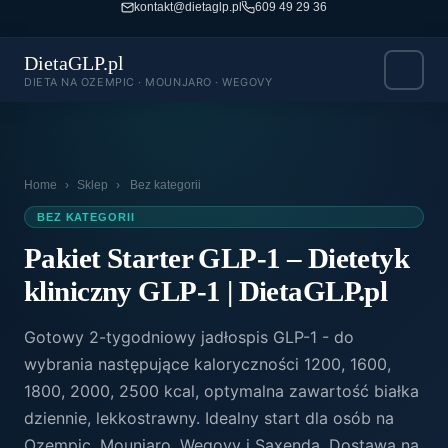
kontakt@dietaglp.pl
609 49 29 36
DietaGLP.pl
DIETA NA OZEMPIC · MOUNJARO · WEGOVY
Home
›
Sklep
›
Bez kategorii
BEZ KATEGORII
Pakiet Starter GLP-1 – Dietetyk
kliniczny GLP-1 | DietaGLP.pl
Gotowy 2-tygodniowy jadłospis GLP-1 - do
wybrania następujące kaloryczności 1200, 1600,
1800, 2000, 2500 kcal, optymalna zawartość białka
dziennie, lekkostrawny. Idealny start dla osób na
Ozempic, Mounjaro, Wegovy i Saxenda. Dostawa na