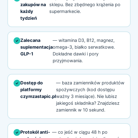
zakupów na
sklepu. Bez zbędnego krążenia po
każdy
supermarkecie.
tydzień
Zalecana
— witamina D3, B12, magnez,
suplementacja
omega-3, białko serwatkowe.
GLP-1
Dokładne dawki i pory
przyjmowania.
Dostęp do
— baza zamienników produktów
platformy
spożywczych (kod dostępu
czymzastapic.pl
ważny 3 miesiące). Nie lubisz
jakiegoś składnika? Znajdziesz
zamiennik w 10 sekund.
Protokół anti-
— co jeść w ciągu 48 h po