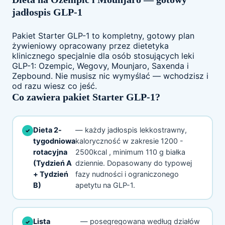
jadłospis GLP-1
Pakiet Starter GLP-1 to kompletny, gotowy plan
żywieniowy opracowany przez dietetyka
klinicznego specjalnie dla osób stosujących leki
GLP-1: Ozempic, Wegovy, Mounjaro, Saxenda i
Zepbound. Nie musisz nic wymyślać — wchodzisz i
od razu wiesz co jeść.
Co zawiera pakiet Starter GLP-1?
Dieta 2-
— każdy jadłospis lekkostrawny,
tygodniowa
kaloryczność w zakresie 1200 -
rotacyjna
2500kcal , minimum 110 g białka
(Tydzień A
dziennie. Dopasowany do typowej
+ Tydzień
fazy nudności i ograniczonego
B)
apetytu na GLP-1.
Lista
— posegregowana według działów