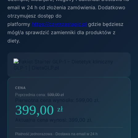
email w 24 h od złożenia zamówienia. Dodatkowo
otrzymujesz dostęp do
platformy
https://czymzastapic.pl
gdzie będziesz
mógł/a sprawdzić zamienniki dla produktów z
diety.
CENA
599,00
zł
Pierwotna cena wynosiła: 599,00 zł.
399,00
zł
Aktualna cena wynosi: 399,00 zł.
Płatność jednorazowa · Dostawa na email w 24 h