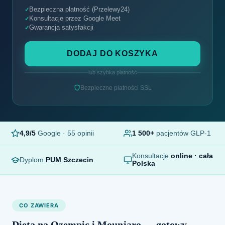
Bezpieczna płatność (Przelewy24)
Konsultacje przez Google Meet
Gwarancja satysfakcji
DODAJ DO KOSZYKA
lub szybka płatność
Bezpieczne płatności SSL
4,9/5
Google · 55 opinii
1 500+
pacjentów GLP-1
Konsultacje
online · cała
Dyplom
PUM Szczecin
Polska
CO ZAWIERA
Dieta na Ozempic i Mounjaro — gotowy