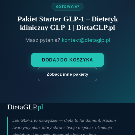
GOTOWY/A?
Pakiet Starter GLP-1 – Dietetyk
kliniczny GLP-1 | DietaGLP.pl
Masz pytania?
kontakt@dietaglp.pl
DODAJ DO KOSZYKA
Zobacz inne pakiety
DietaGLP
.pl
Lek GLP-1 to narzędzie — dieta to fundament. Razem
tworzymy plan, który chroni Twoje mięśnie, eliminuje
niedobory i pozwala utrzymać efekty na lata.